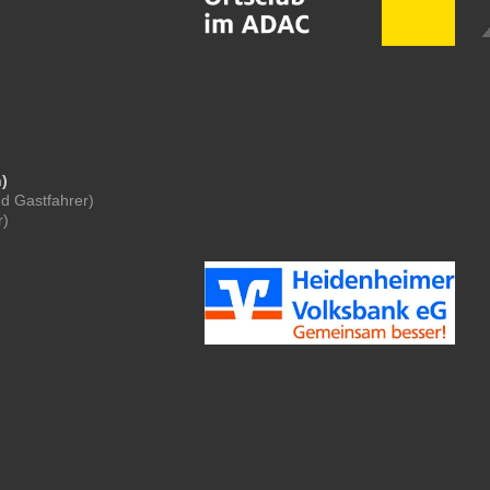
n)
nd Gastfahrer)
r)