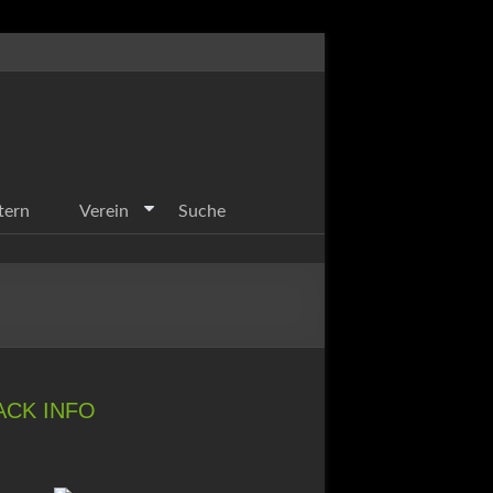
tern
Verein
Suche
ACK INFO