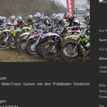
Nur f
Sonn
Für G
Mitt
Gebü
Gebü
ule!
 Moto-Cross Saison mit den Prädikaten Deutsche
Bitte
Stre
Form
agen
Vor
b 13:00Uhr.