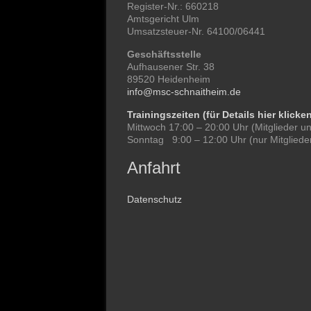
Register-Nr.: 660218
Amtsgericht Ulm
Umsatzsteuer-Nr. 64100/06441
Geschäftsstelle
Aufhausener Str. 38
89520 Heidenheim
info@msc-schnaitheim.de
Trainingszeiten (für Details hier klicke
Mittwoch 17:00 – 20:00 Uhr (Mitglieder u
Sonntag 9:00 – 12:00 Uhr (nur Mitgliede
Anfahrt
Datenschutz