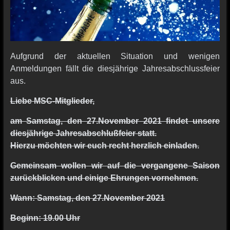
Aufgrund der aktuellen Situation und wenigen
Anmeldungen fällt die diesjährige Jahresabschlussfeier
aus.
Liebe MSC-Mitglieder,
am Samstag, den 27.November 2021 findet unsere
diesjährige
Jahresabschlußfeier statt.
Hierzu möchten wir euch recht herzlich einladen.
Gemeinsam wollen wir auf die vergangene Saison
zurückblicken
und einige Ehrungen vornehmen.
Wann: Samstag, den 27.November 2021
Beginn: 19.00 Uhr