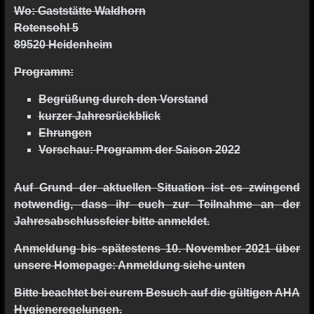
Wo: Gaststätte Waldhorn
Rotensohl 5
89520 Heidenheim
Programm:
Begrüßung durch den Vorstand
kurzer Jahresrückblick
Ehrungen
Vorschau: Programm der Saison 2022
Auf Grund der aktuellen Situation ist es zwingend
notwendig, dass ihr euch zur Teilnahme an der
Jahresabschlussfeier bitte anmeldet.
Anmeldung bis spätestens 10. November 2021 über
unsere Homepage: Anmeldung siehe unten
Bitte beachtet bei eurem Besuch auf die gültigen AHA
Hygieneregelungen.