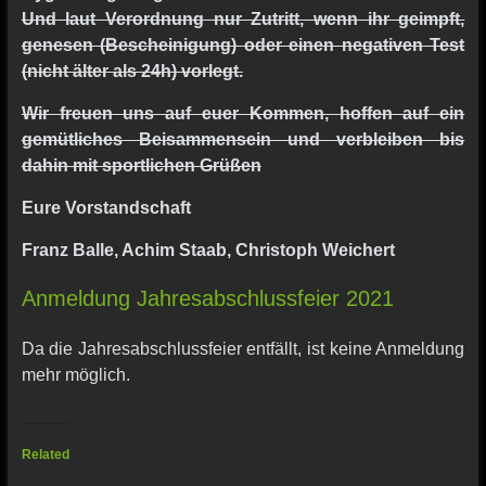
Und laut Verordnung nur Zutritt, wenn ihr geimpft,
genesen (Bescheinigung) oder einen negativen Test
(nicht älter als 24h) vorlegt.
Wir freuen uns auf euer Kommen, hoffen auf ein
gemütliches Beisammensein und verbleiben bis
dahin mit sportlichen Grüßen
Eure Vorstandschaft
Franz Balle, Achim Staab, Christoph Weichert
Anmeldung Jahresabschlussfeier 2021
Da die Jahresabschlussfeier entfällt, ist keine Anmeldung
mehr möglich.
Related