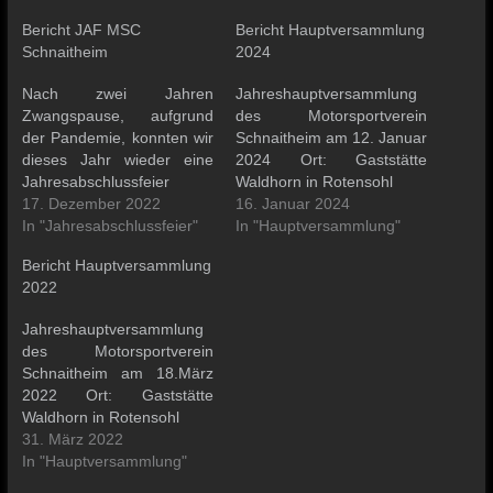
Bericht JAF MSC
Bericht Hauptversammlung
Schnaitheim
2024
Nach zwei Jahren
Jahreshauptversammlung
Zwangspause, aufgrund
des Motorsportverein
der Pandemie, konnten wir
Schnaitheim am 12. Januar
dieses Jahr wieder eine
2024 Ort: Gaststätte
Jahresabschlussfeier
Waldhorn in Rotensohl
veranstalten. Der Saal war
17. Dezember 2022
16. Januar 2024
besser gefüllt denn je. Ein
In "Jahresabschlussfeier"
In "Hauptversammlung"
kurzer Jahresrückblick von
Bericht Hauptversammlung
unserem 1. Vorstand Franz
2022
Balle machte den offiziellen
Beginn. Danach kamen die
Jahreshauptversammlung
Ehrungen der Mitglieder.
des Motorsportverein
Da es sich gestaut hatte,
Schnaitheim am 18.März
durch den Entfall der…
2022 Ort: Gaststätte
Waldhorn in Rotensohl
31. März 2022
In "Hauptversammlung"