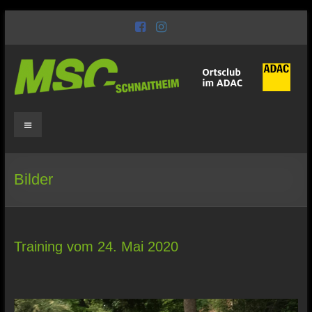
Zum
Inhalt
wechseln
MSC
Schnaitheim
Motorsport
Bilder
seit
1949
Training vom 24. Mai 2020