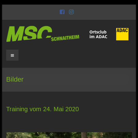
Zum
Inhalt
wechseln
MSC
Schnaitheim
Motorsport
Bilder
seit
1949
Training vom 24. Mai 2020