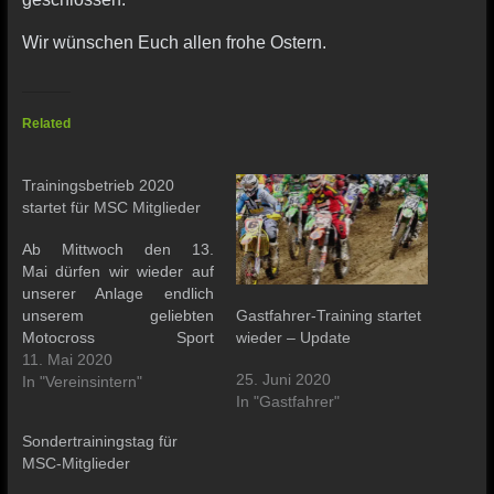
Wir wünschen Euch allen frohe Ostern.
Related
Trainingsbetrieb 2020
startet für MSC Mitglieder
Ab Mittwoch den 13.
Mai dürfen wir wieder auf
unserer Anlage endlich
Gastfahrer-Training startet
unserem geliebten
wieder – Update
Motocross Sport
nachgehen. Das Training
11. Mai 2020
25. Juni 2020
kann aber nur unter
In "Vereinsintern"
In "Gastfahrer"
besonderen
Bedingungen stattfinden!
Sondertrainingstag für
MSC-Mitglieder