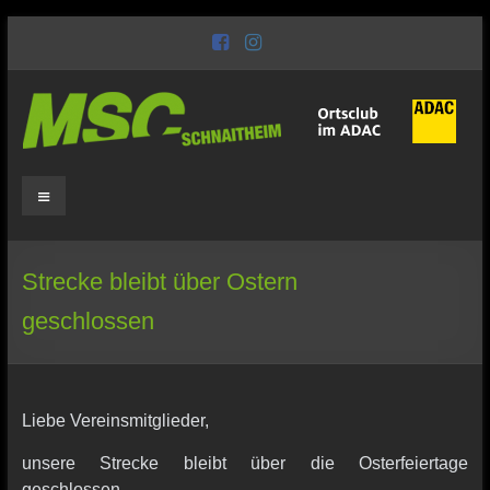
Zum
Inhalt
wechseln
MSC
Schnaitheim
Motorsport
Strecke bleibt über Ostern
seit
1949
geschlossen
Liebe Vereinsmitglieder,
unsere Strecke bleibt über die Osterfeiertage
geschlossen.