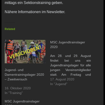
mittags ein Sektionstraining geben.
Nähere Informationen im Newsletter.
Related
MSC Jugendtrainslager
2020
Am 28. und 29. August
findet bei uns ein
Jugendtraingslager für alle
Jugend- und
jungen Vereinsmitglieder
Damentrainingslager 2020
statt. Am Freitag und
– Zweitversuch
Samstag trainiert unser
17. August 2020
Jugendleiter Luca Elbert
In "Jugend"
16. Oktober 2020
die Jugend in ihrer
In "Training"
Fahrtechnik, Sicherheit und
dem Spaß am MX.
MSC Jugendtrainslager
Natürlich wird auch der