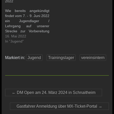
2022
gesellschaftliche Aspekt
neben und auf der Strecke
Wie bereits angekündigt
nicht zu kurz kommen.…
findet vom 7. - 9. Juni 2022
ein Jugendlager /
Lehrgang auf unserer
Strecke zur Vorbereitung
auf das Rennen statt. Hier
16. Mai 2022
könnt Ihr Euch anmelden.
In "Jugend"
Markiert in:
Jugend
Trainingslager
vereinsintern
←
DM Open am 24. März 2024 in Schnaitheim
Gastfahrer Anmeldung über MX-Ticket-Portal
→